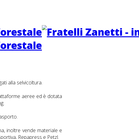
ti alla selvicoltura.
iattaforme aeree ed è dotata
ng.
rasporto.
, inoltre vende materiale e
Sportiva, Repapress e Petzl.