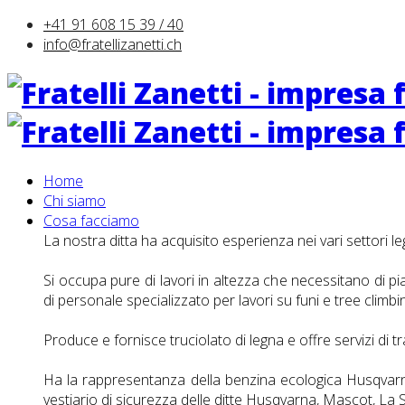
+41 91 608 15 39 / 40
info@fratellizanetti.ch
Home
Chi siamo
Cosa facciamo
La nostra ditta ha acquisito esperienza nei vari settori lega
Si occupa pure di lavori in altezza che necessitano di p
di personale specializzato per lavori su funi e tree climbi
Produce e fornisce truciolato di legna e offre servizi di t
Ha la rappresentanza della benzina ecologica Husqvarna
vestiario di sicurezza delle ditte Husqvarna, Mascot, La 